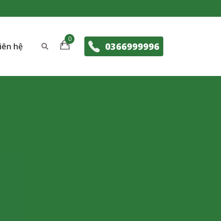
0366999996
iên hệ